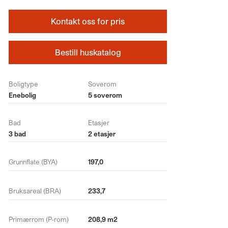
Kontakt oss for pris
Bestill huskatalog
Boligtype
Soverom
Enebolig
5 soverom
Bad
Etasjer
3 bad
2 etasjer
Grunnflate (BYA)
197,0
Bruksareal (BRA)
233,7
Primærrom (P-rom)
208,9 m2