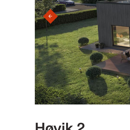
‹
Høvik 2